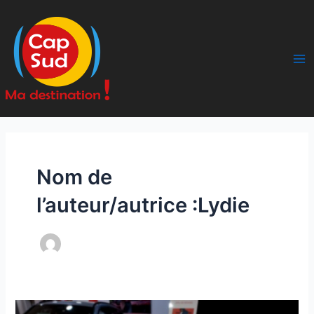
Aller
Ma
au
Me
contenu
Nom de
l’auteur/autrice :Lydie
Galette