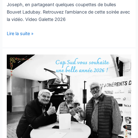
Joseph, en partageant quelques coupettes de bulles
Bouvet Ladubay. Retrouvez l’ambiance de cette soirée avec
la vidéo. Video Galette 2026
Lire la suite »
Meilleurs
voeux
de
Cap
Sud
!