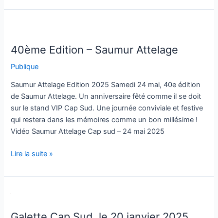
40ème
Edition
40ème Edition – Saumur Attelage
–
Saumur
Publique
Attelage
Saumur Attelage Edition 2025 Samedi 24 mai, 40e édition
de Saumur Attelage. Un anniversaire fêté comme il se doit
sur le stand VIP Cap Sud. Une journée conviviale et festive
qui restera dans les mémoires comme un bon millésime !
Vidéo Saumur Attelage Cap sud – 24 mai 2025
Lire la suite »
Galette
Cap
Galette Cap Sud, le 20 janvier 2025
Sud,