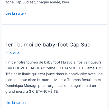
zone Cap Sud est, chaque année, bien
Lire la suite »
1er
Tournoi
1er Tournoi de baby-foot Cap Sud
de
baby-
Publique
foot
Cap
Fin de notre tournoi de baby foot ! Bravo à nos vainqueurs
Sud
: 1er BOUVET LADUBAY 2ème 3C ETANCHEITÉ 3ème TGS
Très belle finale qui s’est jouée dans la convivialité avec une
plancha pour clore le tournoi. Merci à Thomas Beaujeon et
Dominique Ménage pour l’organisation et également un
grand merci à 3 C ÉTANCHÉITÉ
Lire la suite »