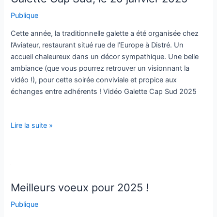
le
Publique
20
janvier
Cette année, la traditionnelle galette a été organisée chez
2025
l’Aviateur, restaurant situé rue de l’Europe à Distré. Un
accueil chaleureux dans un décor sympathique. Une belle
ambiance (que vous pourrez retrouver un visionnant la
vidéo !), pour cette soirée conviviale et propice aux
échanges entre adhérents ! Vidéo Galette Cap Sud 2025
Lire la suite »
Meilleurs
voeux
Meilleurs voeux pour 2025 !
pour
2025
Publique
!